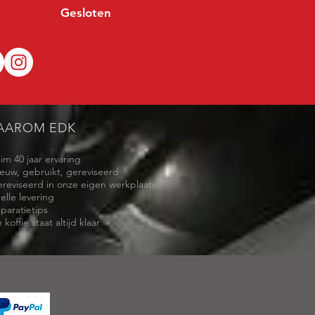
Gesloten
AAROM EDK
uim 40 jaar ervaring
ieuw, gebruikt, gereviseerd
ereviseerd in onze eigen werkplaats
elle levering
eparatietips
 koffie staat altijd klaar