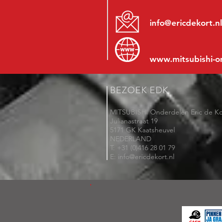
info@ericdekort.nl
www.mitsubishi-o
BEZOEK EDK
MITSUBISHI Onderdelen Eric de Ko
Julianastraat 19
5171 GK Kaatsheuvel
NEDERLAND
T: +31 (0)416 28 01 79
E: info@ericdekort.nl