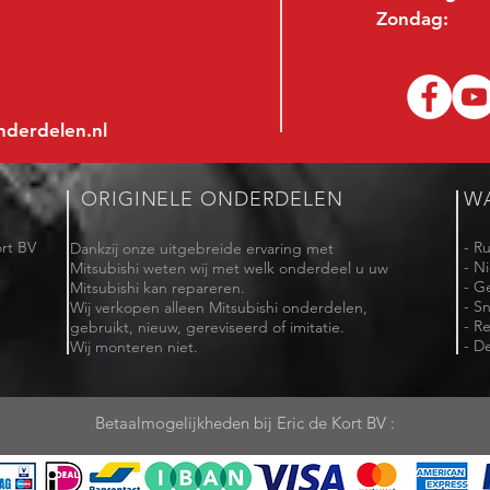
Zondag:
nderdelen.nl
ORIGINELE ONDERDELEN
W
rt BV
- R
Dankzij onze uitgebreide ervaring met
- N
Mitsubishi weten wij met welk onderdeel u uw
- G
Mitsubishi kan repareren.
- Sn
Wij verkopen alleen Mitsubishi onderdelen,
- R
gebruikt, nieuw, gereviseerd of imitatie.
- De
Wij monteren niet.
Betaalmogelijkheden bij Eric de Kort BV :