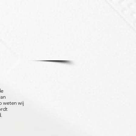
de
van
 weten wij
ordt
.