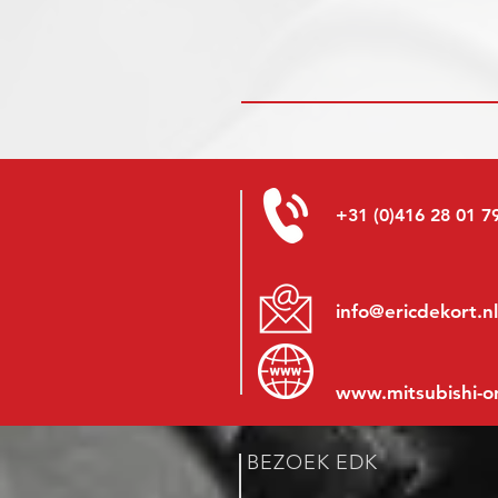
+31 (0)416 28 01 7
info@ericdekort.nl
www.mitsubishi-o
BEZOEK EDK