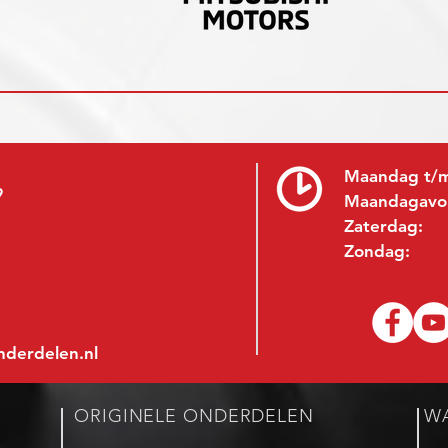
Maandag t/m
9
Maandagavo
Zaterdag:
Zondag:
nderdelen.nl
ORIGINELE ONDERDELEN
W