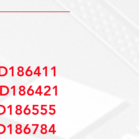
D186411
D186421
D186555
D186784