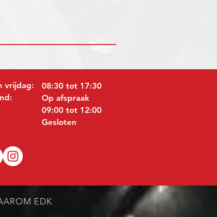
 vrijdag:
08:30 tot 17:30
nd:
Op afspraak
09:00 tot 12:00
Gesloten
AAROM EDK