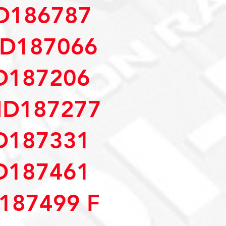
D186787
MD187066
D187206
MD187277
D187331
D187461
187499 F