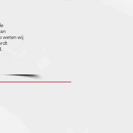
de
van
 weten wij
ordt
.