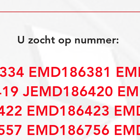
U zocht op nummer:
334 EMD186381 EM
19 JEMD186420 EM
422 EMD186423 EM
557 EMD186756 EM