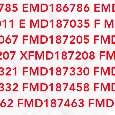
785 EMD186786 EM
11 E MD187035 F 
067 FMD187205 FM
207 XFMD187208 F
321 FMD187330 FM
332 FMD187458 FM
62 FMD187463 FMD