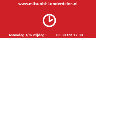
www.mitsubishi-onderdelen.nl
Maandag t/m vrijdag:
08:30 tot 17:30
Maandagavond:
Op afspraak
Zaterdag:
09:00 tot 12:00
Zondag:
Gesloten
BEZOEK EDK
MITSUBISHI Onderdelen Eric de Kort BV
Julianastraat 19
5171 GK Kaatsheuvel
NEDERLAND
T: +31 (0)416 28 01 79