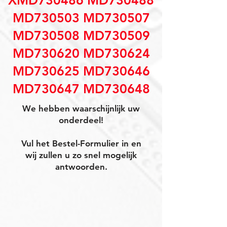
XMD730486 MD730488
MD730503 MD730507
MD730508 MD730509
MD730620 MD730624
MD730625 MD730646
MD730647 MD730648
We hebben waarschijnlijk uw
onderdeel!
Vul het Bestel-Formulier in en
wij zullen u zo snel mogelijk
antwoorden.