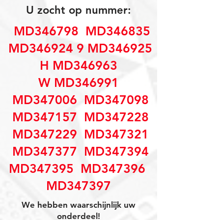
U zocht op nummer:
MD346798 MD346835
MD346924 9 MD346925
H MD346963
W MD346991
MD347006 MD347098
MD347157 MD347228
MD347229 MD347321
MD347377 MD347394
MD347395 MD347396
MD347397
We hebben waarschijnlijk uw
onderdeel!