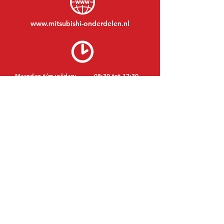
www.mitsubishi-onderdelen.nl
Maandag t/m vrijdag:
08:30 tot 17:30
Maandagavond:
Op afspraak
Zaterdag:
09:00 tot 12:00
Zondag:
Gesloten
BEZOEK EDK
MITSUBISHI Onderdelen Eric de Kort BV
Julianastraat 19
5171 GK Kaatsheuvel